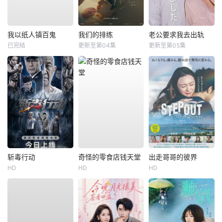
我以纸人镇百鬼
我们的排练
老公要求我去出轨
已完结
更新至第04集
更新至第05集
斩毒行动
奇怪的零食店钱天堂
出走哥哥的彼界
HD
HD
HD