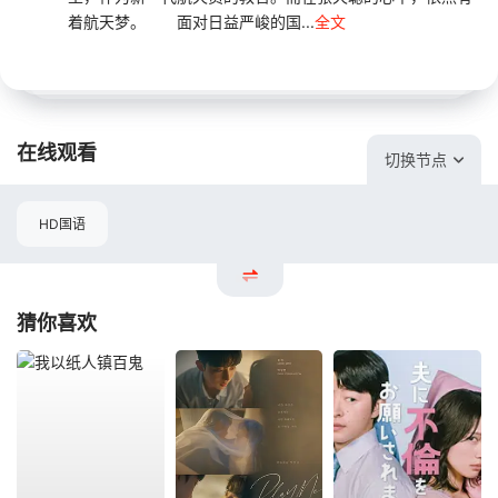
着航天梦。 面对日益严峻的国...
全文
在线观看
切换节点
HD国语
猜你喜欢