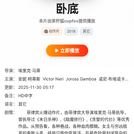
卧底
本片由茶杯狐cupfox提供播放
动作片
2018
其它
立即播放
导演：
埃里克·马蒂
主演：
安妮·柯蒂斯
Victor Neri
Joross Gamboa
诺尼·布埃诺卡米诺
更新：
2025-11-30 05:17
备注：
HD中字
语言：
其它
剧情：
菲律宾火爆动作片，由菲律宾大导演埃里克·马蒂执导，
曾执导过《末日杀神》,《敌魔修行》,《贪婪的代价》等优秀
作品。从预告看，各种巷战，各种血肉模糊。女主与穷凶极
恶的毒贩斗恶，结局只能你死我活，在最危险最封闭复杂的