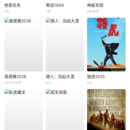
绝密任务
寒战1994
神偷军团
HD
HD
HD中字
奥德赛2026
镖人：风起大漠
猎虎2025
HDTC中字
HD
HD