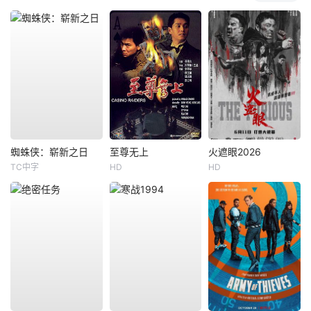
蜘蛛侠：崭新之日
至尊无上
火遮眼2026
TC中字
HD
HD