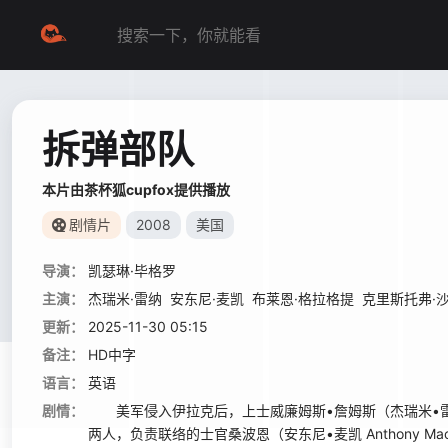
拆弹部队
本片由茶杯狐cupfox提供播放
剧情片
2008
美国
导演：
凯瑟琳·毕格罗
主演：
杰瑞米·雷纳
安东尼·麦凯
布莱恩·格拉格提
克里斯托弗·
更新：
2025-11-30 05:15
备注：
HD中字
语言：
英语
剧情：
美军侵入伊拉克后，上士威廉姆斯•詹姆斯（杰瑞米•雷纳 
两人，负责联络的士官桑波恩（安东尼•麦凯 Anthony Macki