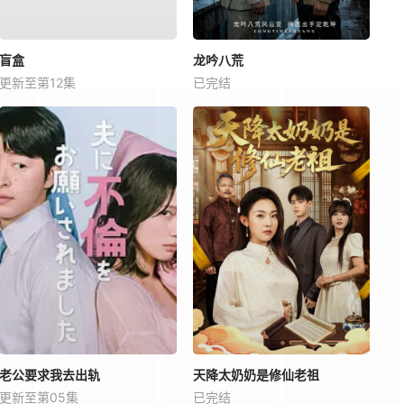
盲盒
龙吟八荒
更新至第12集
已完结
老公要求我去出轨
天降太奶奶是修仙老祖
更新至第05集
已完结