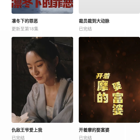
凛冬下的罪恶
裁员裁到大动脉
更新至第18集
已完结
仇敌王爷爱上我
开着摩的娶富婆
已完结
已完结