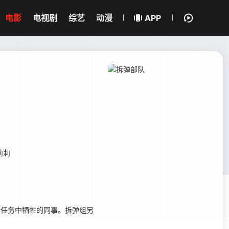
电影
电视剧
综艺
动漫
APP
莉莉
执行任务中牺牲的同事。拆弹组另