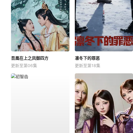
吾凰在上之凤御四方
凛冬下的罪恶
更新至第06集
更新至第18集