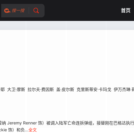
首页
搜一搜
沙耶
大卫·摩斯
拉尔夫·费因斯
盖·皮尔斯
克里斯蒂安·卡玛戈
伊万杰琳·
Jeremy Renner 饰）被调入陆军亡命连拆弹组，接替刚在巴格达
e 饰）和负...
全文