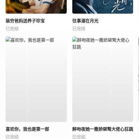
装穷爸妈送养子珍宝
往事溺在月光
已完结
已完结
喜欢你，我也是第一部
醉吻夜她一撒娇桀骜大佬心狂跳
已完结
已完结