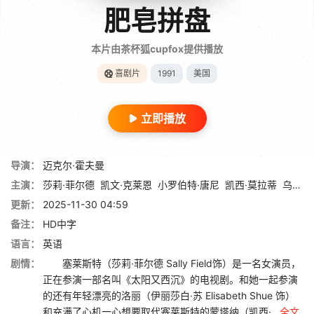
肥皂拼盘
本片由茶杯狐cupfox提供播放
喜剧片
1991
美国
立即播放
导演：
迈克尔·霍夫曼
主演：
莎莉·菲尔德
凯文·克莱恩
小罗伯特·唐尼
凯西·莫拉蒂
乌比·戈德堡
更新：
2025-11-30 04:59
备注：
HD中字
语言：
英语
剧情：
塞莱斯特（莎莉·菲尔德 Sally Field饰）是一名女演员，
正在参演一部名叫《太阳又西沉》的电视剧。和她一起参演
的还有年轻漂亮的洛丽（伊丽莎白·苏 Elisabeth Shue 饰）
和充满了心机一心想要取代塞莱斯特的蒙塔纳（凯西·...
全文