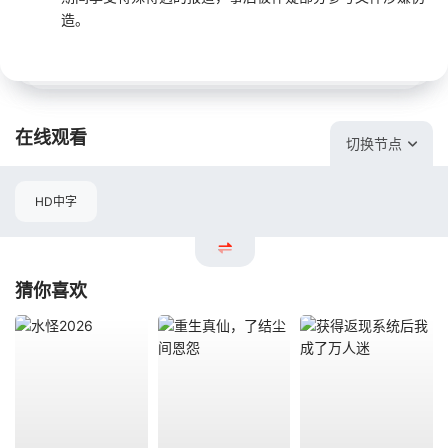
造。
在线观看
切换节点
HD中字
猜你喜欢