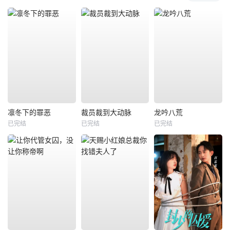
凛冬下的罪恶
裁员裁到大动脉
龙吟八荒
已完结
已完结
已完结