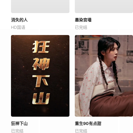
消失的人
墨染宫墙
HD国语
已完结
狂神下山
重生90有点甜
已完结
已完结