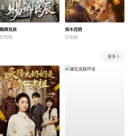
赐卿良辰
择木而栖
已完结
已完结
更多