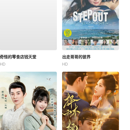
奇怪的零食店钱天堂
出走哥哥的彼界
HD
HD