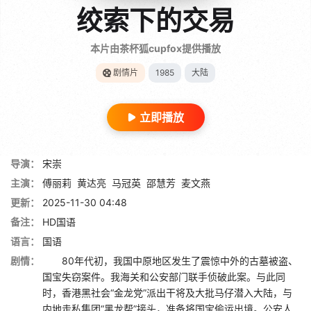
绞索下的交易
本片由茶杯狐cupfox提供播放
剧情片
1985
大陆
立即播放
导演：
宋崇
主演：
傅丽莉
黄达亮
马冠英
邵慧芳
麦文燕
更新：
2025-11-30 04:48
备注：
HD国语
语言：
国语
剧情：
80年代初，我国中原地区发生了震惊中外的古墓被盗、
国宝失窃案件。我海关和公安部门联手侦破此案。与此同
时，香港黑社会“金龙党”派出干将及大批马仔潜入大陆，与
内地走私集团“黑龙帮”接头，准备将国宝偷运出境。公安人