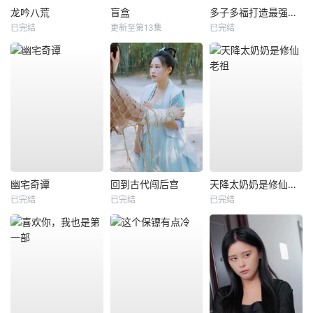
龙吟八荒
盲盒
多子多福打造最强修仙家族
已完结
更新至第13集
已完结
幽宅奇谭
回到古代闯后宫
天降太奶奶是修仙老祖
已完结
已完结
已完结