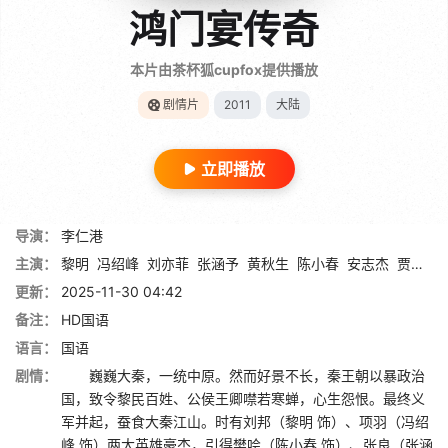
鸿门宴传奇
本片由茶杯狐cupfox提供播放
剧情片
2011
大陆
立即播放
导演：
李仁港
主演：
黎明
冯绍峰
刘亦菲
张涵予
黄秋生
陈小春
安志杰
贾青
孙
更新：
2025-11-30 04:42
备注：
HD国语
语言：
国语
剧情：
巍巍大秦，一统中原。然而好景不长，秦王朝以暴政治
国，致令黎民百姓、公侯王卿噤若寒蝉，心生怨恨。最终义
军并起，蚕食大秦江山。时有刘邦（黎明 饰）、项羽（冯绍
峰 饰）两大英雄豪杰，引得樊哙（陈小春 饰）、张良（张涵