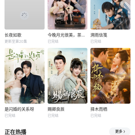
长夜如歌
今晚月光很美，茶香四溢
溯雨信笺
更新至第20集
已完结
已完结
是闪婚的关系呀
赐卿良辰
择木而栖
已完结
已完结
已完结
正在热播
更多