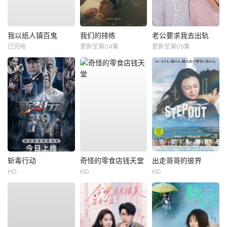
我以纸人镇百鬼
我们的排练
老公要求我去出轨
已完结
更新至第04集
更新至第05集
斩毒行动
奇怪的零食店钱天堂
出走哥哥的彼界
HD
HD
HD