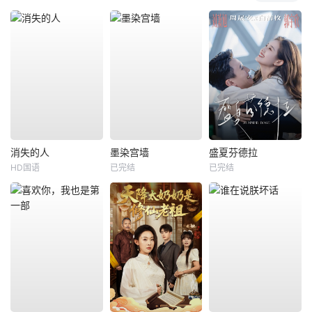
消失的人
墨染宫墙
盛夏芬德拉
HD国语
已完结
已完结