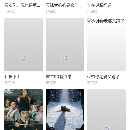
喜欢你，我也是第一部
天降太奶奶是修仙老祖
谁在说朕坏话
已完结
已完结
已完结
狂神下山
重生90有点甜
少帅你老婆又跑了
已完结
已完结
已完结