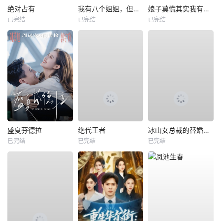
绝对占有
我有八个姐姐，但是他们都是弟控2
娘子莫慌其实我有亿点点修为
已完结
已完结
已完结
盛夏芬德拉
绝代王者
冰山女总裁的替婚兵王
已完结
已完结
已完结