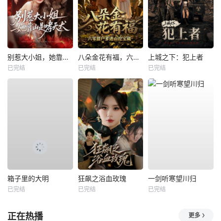
别惹大小姐，她靠山是哮天犬
八朵金花有福，六零猎户爹进山挖宝藏
上城之下：犯上者
已完结
已完结
已完结
箱子里的大明
狂飙之浴血玫瑰
一剑听寒望川归
已完结
已完结
已完结
正在热播
更多