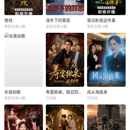
南戏
凛冬下的罪恶
我当卧底这件事
更新至第12集
更新至第16集
更新至第19集
长夜如歌
寿宴掀桌，隐忍四年我封神
风从海底来
更新至第18集
已完结
已完结