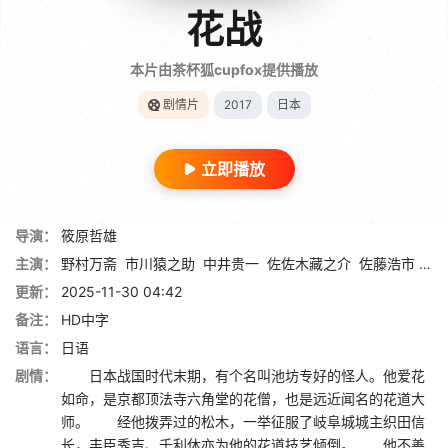
花战
本片由茶杯狐cupfox提供播放
剧情片
2017
日本
立即播放
导演：
筱原哲雄
主演：
野村万斋
市川猿之助
中井贵一
佐佐木藏之介
佐藤浩市
高
更新：
2025-11-30 04:42
备注：
HD中字
语言：
日语
剧情：
日本战国时代末期，有个名叫池坊专好的怪人。他爱花
如命，是京都顶法寺六角堂的花僧，也是远近闻名的花道大
师。 经他拨弄过的松木，一举征服了岐阜城城主织田信
长，丰臣秀吉、千利休亦为他的花道技艺倾倒。 他不善