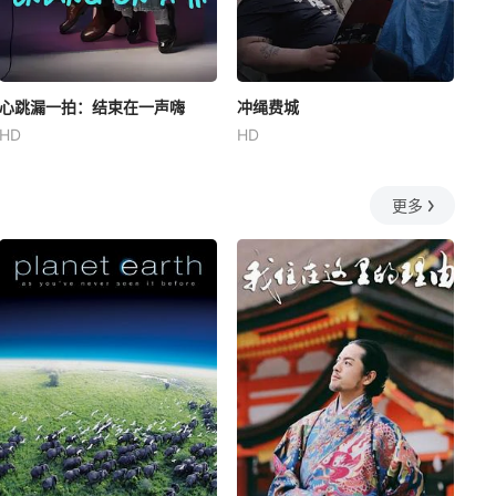
心跳漏一拍：结束在一声嗨
冲绳费城
HD
HD
更多