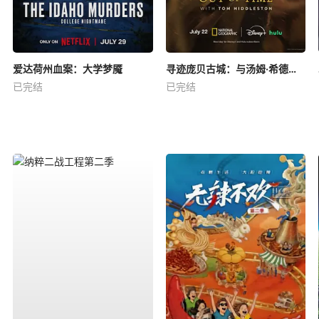
爱达荷州血案：大学梦魇
寻迹庞贝古城：与汤姆·希德勒斯顿同行
已完结
已完结