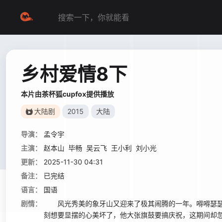
乡村爱情8下
本片由茶杯狐cupfox提供播放
大陆剧
2015
大陆
导演：
孟令宇
主演：
赵本山
毕畅
吴云飞
王小利
刘小光
更新：
2025-11-30 04:31
备注：
已完结
语言：
国语
剧情：
风光秀美的象牙山又迎来了极其闹腾的一年。嘚嘚瑟瑟的
刻想要显摆的心美坏了，他大张旗鼓要搞庆祝，这期间却忽略