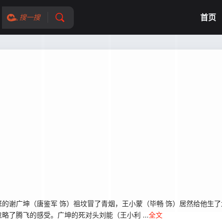
首页
搜一搜
谢广坤（唐鉴军 饰）祖坟冒了青烟，王小蒙（毕畅 饰）居然给他生了
了腾飞的感受。广坤的死对头刘能（王小利 ...
全文