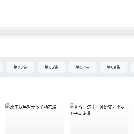
第05集
第06集
第07集
第08集