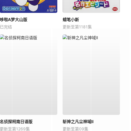
哆啦A梦大山版
蜡笔小新
已完结
更新至第1181集
名侦探柯南日语版
斩神之凡尘神域Ⅱ
更新至第1269集
更新至第09集