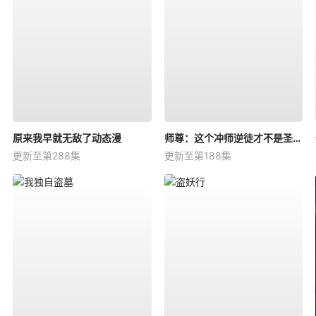
原来我早就无敌了动态漫
师尊：这个冲师逆徒才不是圣子动态漫
更新至第288集
更新至第188集