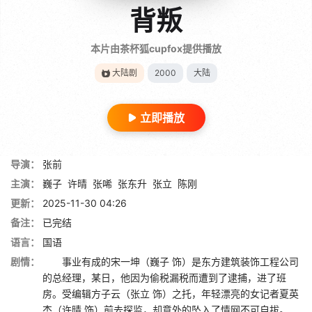
背叛
本片由茶杯狐cupfox提供播放
大陆剧
2000
大陆
立即播放
导演：
张前
主演：
巍子
许晴
张唏
张东升
张立
陈刚
更新：
2025-11-30 04:26
备注：
已完结
语言：
国语
剧情：
事业有成的宋一坤（巍子 饰）是东方建筑装饰工程公司
的总经理，某日，他因为偷税漏税而遭到了逮捕，进了班
房。受编辑方子云（张立 饰）之托，年轻漂亮的女记者夏英
杰（许晴 饰）前去探监，却意外的坠入了情网不可自拔。