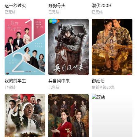
这一秒过火
野狗骨头
潜伏2009
已完结
已完结
已完结
我的前半生
兵自风中来
御廷谣
已完结
已完结
更新至第20集