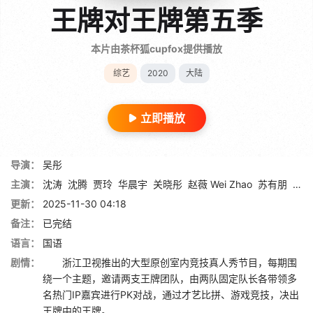
王牌对王牌第五季
本片由茶杯狐cupfox提供播放
综艺
2020
大陆
立即播放
导演：
吴彤
主演：
沈涛
沈腾
贾玲
华晨宇
关晓彤
赵薇 Wei Zhao
苏有朋
宋丹
更新：
2025-11-30 04:18
备注：
已完结
语言：
国语
剧情：
浙江卫视推出的大型原创室内竞技真人秀节目，每期围
绕一个主题，邀请两支王牌团队，由两队固定队长各带领多
名热门IP嘉宾进行PK对战，通过才艺比拼、游戏竞技，决出
王牌中的王牌。