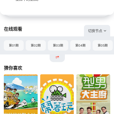
在线观看
切换节点
第01期
第02期
第03期
第04期
第05期
猜你喜欢