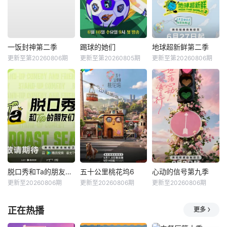
一饭封神第二季
踢球的她们
地球超新鲜第二季
更新至第20260806期
更新至第20260805期
更新至第20260806期
脱口秀和Ta的朋友们第三季
五十公里桃花坞6
心动的信号第九季
更新至20260806期
更新至20260806期
更新至20260806期
正在热播
更多