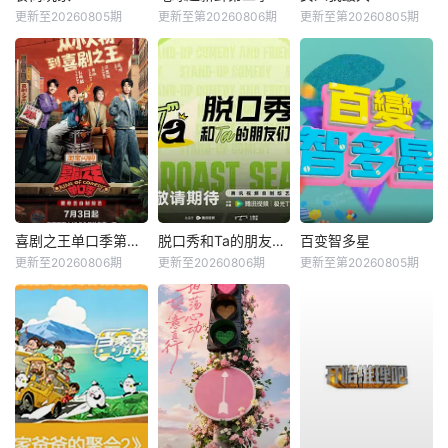
更新至20260805期
更新至第20260806期
更新至第20260805期
喜剧之王单口季第三季
脱口秀和Ta的朋友们第三季
百变智多星
更新至20260806期
更新至20260806期
更新至第20260805期