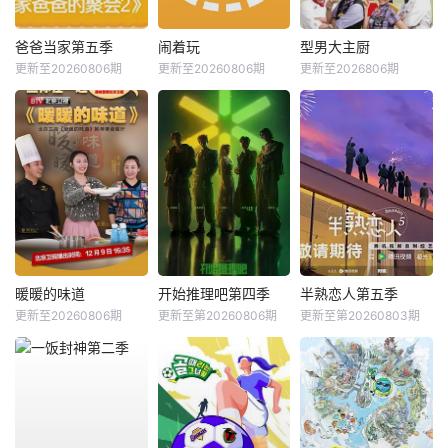
爸爸当家第五季
闹着玩
型男大主厨
更新至20260806期
更新至20260806期
更新至2026806期
暖暖的味道
开始推理吧第四季
半熟恋人第五季
更新至20260806期
更新至第20260806期
更新至第20260803期