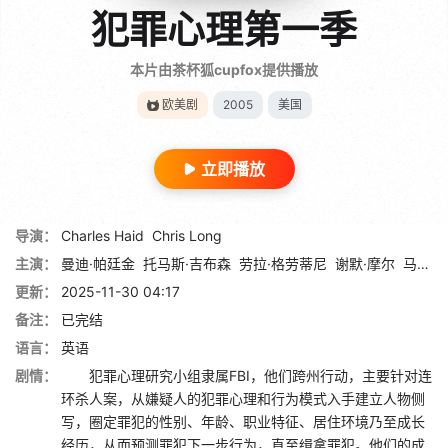
犯罪心理第一季
本片由茶杯狐cupfox提供播放
欧美剧
2005
美国
立即播放
导演：
Charles Haid
Chris Long
主演：
曼迪·帕廷金
托马斯·吉布森
劳拉·格劳蒂尼
谢默·摩尔
马修·格雷·古柏勒
更新：
2025-11-30 04:17
备注：
已完结
语言：
英语
剧情：
犯罪心理研究小组隶属FBI，他们跨州行动，主要针对连
环杀人案，从嫌疑人的犯罪心理和行为模式入手建立人物侧
写，圈定罪犯的性别、年龄、职业特征、居住环境乃至成长
经历，从而预测罪犯下一步行为，直至缉拿罪犯。他们的成