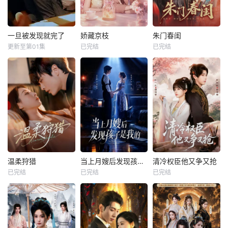
一旦被发现就完了
娇藏京枝
朱门春闺
更新至第01集
已完结
已完结
温柔狩猎
当上月嫂后发现孩子是我的
清冷权臣他又争又抢
已完结
已完结
已完结