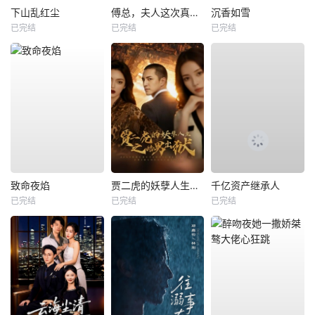
下山乱红尘
傅总，夫人这次真的死了
沉香如雪
已完结
已完结
已完结
致命夜焰
贾二虎的妖孽人生之皓男出狱
千亿资产继承人
已完结
已完结
已完结