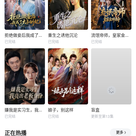
拒绝做妾后我成了太子侧妃
重生之诱他沉沦
流氓帝师，皇家金牌县令
已完结
已完结
已完结
嫌我是实习生，我亮出老板身份
娘子，别这样
盲盒
已完结
已完结
更新至第13集
正在热播
更多