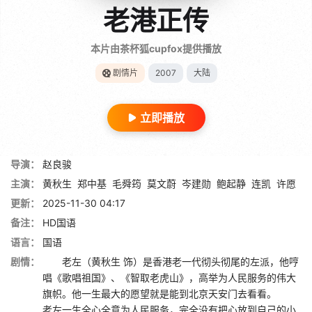
老港正传
本片由茶杯狐cupfox提供播放
剧情片
2007
大陆
立即播放
导演：
赵良骏
主演：
黄秋生
郑中基
毛舜筠
莫文蔚
岑建勋
鲍起静
连凯
许愿
更新：
2025-11-30 04:17
备注：
HD国语
语言：
国语
剧情：
老左（黄秋生 饰）是香港老一代彻头彻尾的左派，他哼
唱《歌唱祖国》、《智取老虎山》，高举为人民服务的伟大
旗帜。他一生最大的愿望就是能到北京天安门去看看。
老左一生全心全意为人民服务，完全没有把心放到自己的小