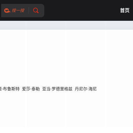
首页
搜一搜
姬·布鲁斯特
爱莎·泰勒
亚当·罗德里格兹
丹尼尔·海尼