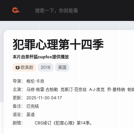
犯罪心理第十四季
本片由茶杯狐cupfox提供播放
欧美剧
2018
美国
导演：
格伦·卡肖
主演：
马修·格雷·古柏勒
克斯汀·范奈丝
A·J·库克
乔·曼特纳
帕
更新：
2025-11-30 04:17
备注：
已完结
语言：
英语
剧情：
CBS续订《犯罪心理》第14季。