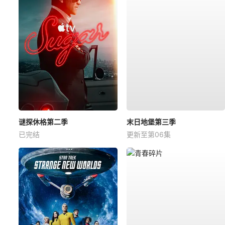
谜探休格第二季
末日地堡第三季
已完结
更新至第06集