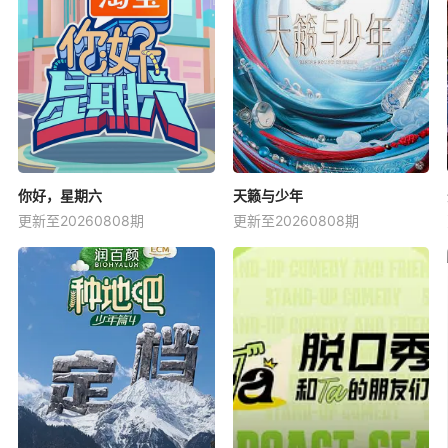
你好，星期六
天籁与少年
更新至20260808期
更新至20260808期