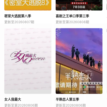
密室大逃脱第八季
喜剧之王单口季第三季
更新至20260807期
更新至第20260808期
女人我最大
半熟恋人第五季
更新至第20260806期
更新至20260806期