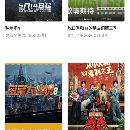
种地吧4
脱口秀和Ta的朋友们第三季
更新至第20260808期
更新至第20260808期