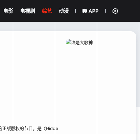
电影
电视剧
综艺
动漫
APP
正版版权的节目，是《Hidde