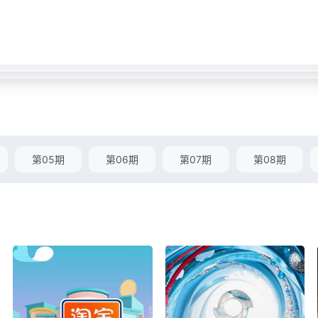
第05期
第06期
第07期
第08期