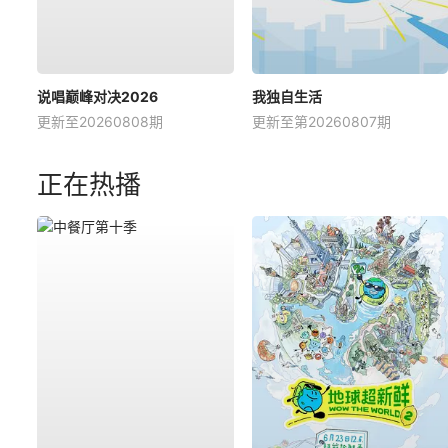
说唱巅峰对决2026
我独自生活
更新至20260808期
更新至第20260807期
正在热播