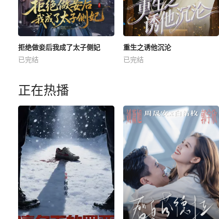
拒绝做妾后我成了太子侧妃
重生之诱他沉沦
已完结
已完结
正在热播