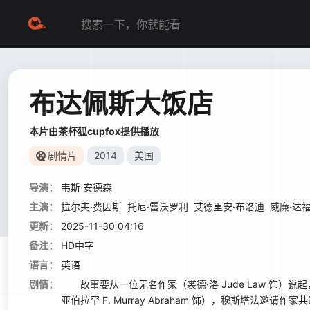
布达佩斯大饭店
本片由茶杯狐cupfox提供播放
剧情片
2014
美国
导演：
韦斯·安德森
主演：
拉尔夫·费因斯
托尼·雷沃罗利
艾德里安·布洛迪
威廉·达
更新：
2025-11-30 04:16
备注：
HD中字
语言：
英语
剧情：
故事要从一位无名作家（裘德·洛 Jude Law 饰）说
亚伯拉罕 F. Murray Abraham 饰），穆斯塔法邀请作家共