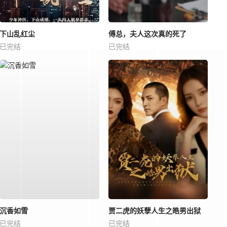
下山乱红尘
傅总，夫人这次真的死了
已完结
已完结
沉香如雪
贾二虎的妖孽人生之皓男出狱
已完结
已完结