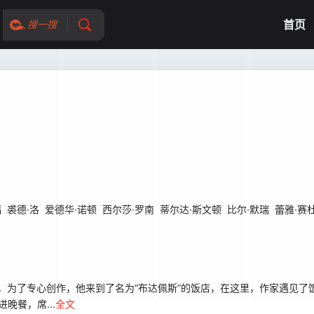
首页
搜一搜
福
裘德·洛
爱德华·诺顿
西尔莎·罗南
蒂尔达·斯文顿
比尔·默瑞
蕾雅·赛
起，为了专心创作，他来到了名为“布达佩斯”的饭店，在这里，作家遇见了饭
进晚餐，席...
全文