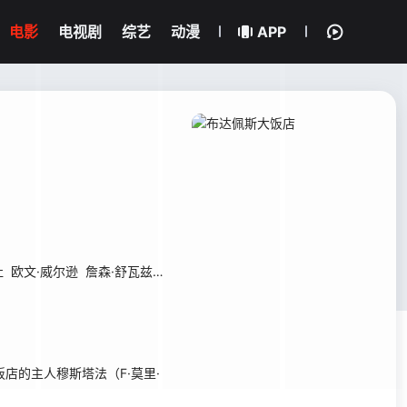
电影
电视剧
综艺
动漫
APP
杜
欧文·威尔逊
詹森·舒瓦兹曼
马修·阿马立克
F·默里·亚伯拉罕
汤姆·威
店的主人穆斯塔法（F·莫里·