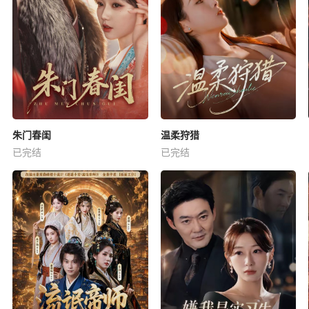
朱门春闺
温柔狩猎
已完结
已完结