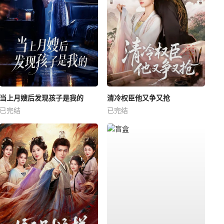
当上月嫂后发现孩子是我的
清冷权臣他又争又抢
已完结
已完结