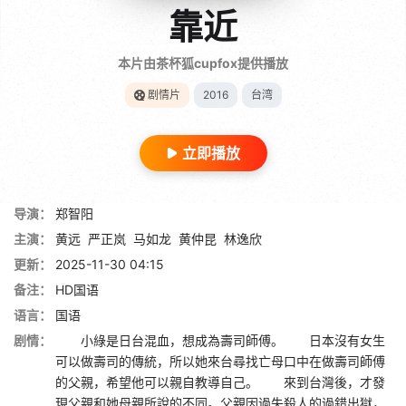
靠近
本片由茶杯狐cupfox提供播放
剧情片
2016
台湾
立即播放
导演：
郑智阳
主演：
黄远
严正岚
马如龙
黄仲昆
林逸欣
更新：
2025-11-30 04:15
备注：
HD国语
语言：
国语
剧情：
小綠是日台混血，想成為壽司師傅。 日本沒有女生
可以做壽司的傳統，所以她來台尋找亡母口中在做壽司師傅
的父親，希望他可以親自教導自己。 來到台灣後，才發
現父親和她母親所說的不同。父親因過失殺人的過錯出獄，