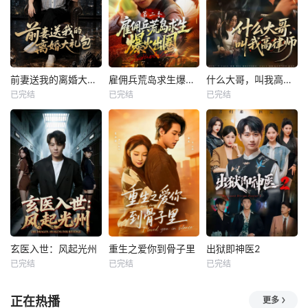
前妻送我的离婚大礼包
雇佣兵荒岛求生爆火出圈第二季
什么大哥，叫我高律师
已完结
已完结
已完结
玄医入世：风起光州
重生之爱你到骨子里
出狱即神医2
已完结
已完结
已完结
正在热播
更多