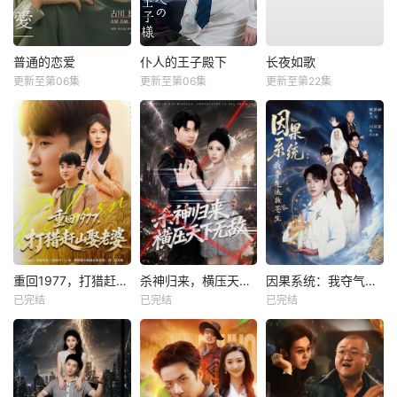
普通的恋爱
仆人的王子殿下
长夜如歌
更新至第06集
更新至第06集
更新至第22集
重回1977，打猎赶山娶老婆
杀神归来，横压天下无敌
因果系统：我夺气运救苍生
已完结
已完结
已完结