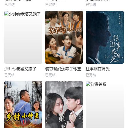
已完结
已完结
已完结
少帅你老婆又跑了
装穷爸妈送养子珍宝
往事溺在月光
已完结
已完结
已完结