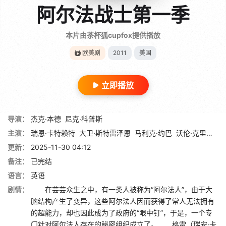
阿尔法战士第一季
本片由茶杯狐cupfox提供播放
欧美剧
2011
美国
立即播放
导演：
杰克·本德
尼克·科普斯
主演：
瑞恩·卡特赖特
大卫·斯特雷泽恩
马利克·约巴
沃伦·克里斯蒂
更新：
2025-11-30 04:12
备注：
已完结
语言：
英语
剧情：
在芸芸众生之中，有一类人被称为“阿尔法人”，由于大
脑结构产生了变异，这些阿尔法人因而获得了常人无法拥有
的超能力，却也因此成为了政府的“眼中钉”，于是，一个专
门针对阿尔法人存在的秘密组织成立了。 格雷（瑞安·卡