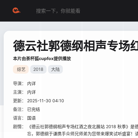
德云社郭德纲相声专场红
本片由茶杯狐cupfox提供播放
综艺
2018
大陆
导演：
内详
主演：
内详
更新：
2025-11-30 04:10
备注：
已完结
语言：
国语
剧情：
《德云社郭德纲相声专场红酒之夜北展站 2018 秋季
忘，郭德纲于谦携手众师兄师弟为您带来爆笑试听盛宴！请