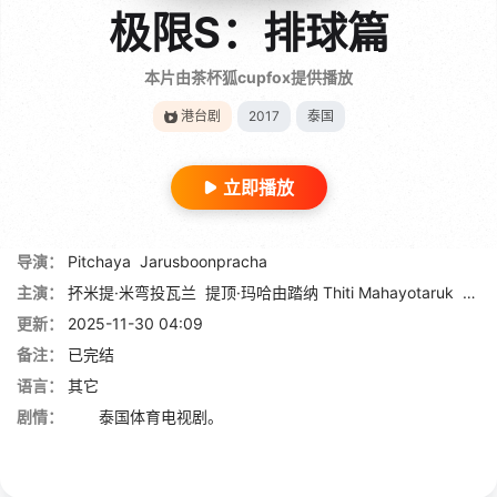
极限S：排球篇
本片由茶杯狐cupfox提供播放
港台剧
2017
泰国
立即播放
导演：
Pitchaya
Jarusboonpracha
主演：
抔米提·米弯投瓦兰
提顶·玛哈由踏纳 Thiti Mahayotaruk
帕庞
更新：
2025-11-30 04:09
备注：
已完结
语言：
其它
剧情：
泰国体育电视剧。