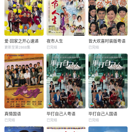
爱·回家之开心速递
夜市人生
皆大欢喜时装版粤语
更新至第2868集
已完结
已完结
真情国语
毕打自己人粤语
毕打自己人国语
已完结
已完结
已完结