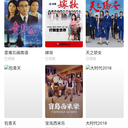
意难忘闽南语
嫁妆
天之骄女
已完结
已完结
已完结
包青天
宝岛西米乐
大时代2018