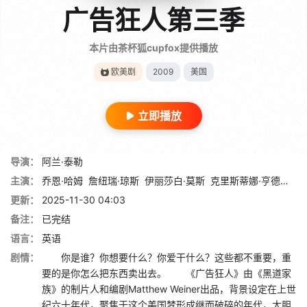
广告狂人第三季
本片由茶杯狐cupfox提供播放
欧美剧
2009
美国
立即播放
导演：
阿兰·泰勒
主演：
乔恩·哈姆
詹纽瑞·琼斯
伊丽莎白·莫斯
克里斯蒂娜·亨德里克斯
更新：
2025-11-30 04:03
备注：
已完结
语言：
英语
剧情：
你是谁？你想要什么？你爱干什么？这些都不重要，重
要的是你怎么把东西卖出去。 《广告狂人》由《黑道家
族》的制片人和编剧Matthew Weiner出品，背景设定在上世
纪六十年代，聚焦于这个美国梦形成继而破碎的年代，大胆