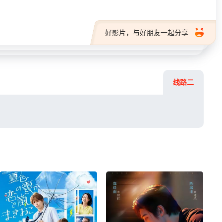
好影片，与好朋友一起分享
线路二