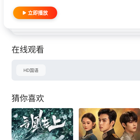
立即播放
在线观看
HD国语
猜你喜欢