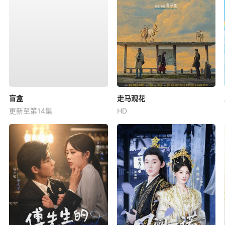
盲盒
走马观花
更新至第14集
HD