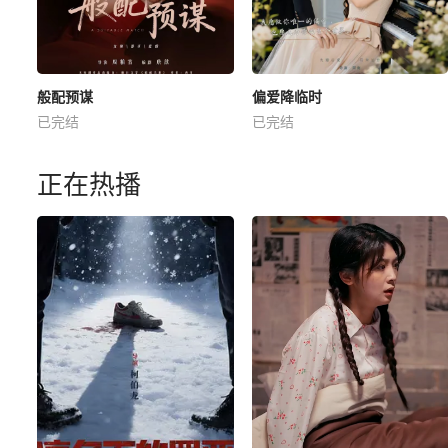
般配预谋
偏爱降临时
已完结
已完结
正在热播