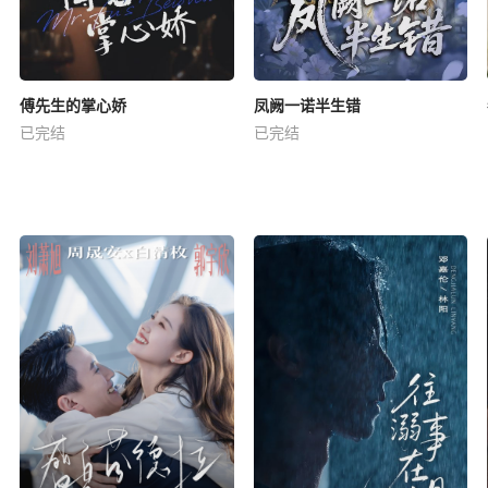
傅先生的掌心娇
凤阙一诺半生错
已完结
已完结