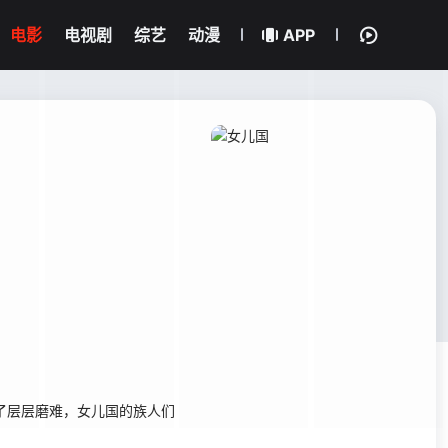
电影
电视剧
综艺
动漫
APP
了层层磨难，女儿国的族人们