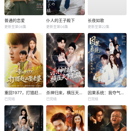
普通的恋爱
仆人的王子殿下
长夜如歌
更新至第06集
更新至第06集
更新至第22集
重回1977，打猎赶山娶老婆
杀神归来，横压天下无敌
因果系统：我夺气运救苍生
已完结
已完结
已完结