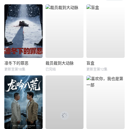
凛冬下的罪恶
裁员裁到大动脉
盲盒
更新至第18集
已完结
更新至第12集