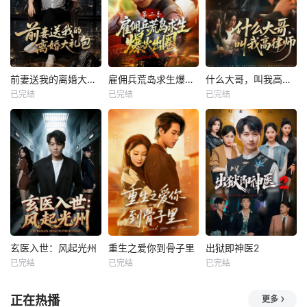
前妻送我的离婚大礼包
雇佣兵荒岛求生爆火出圈第二季
什么大哥，叫我高律师
已完结
已完结
已完结
玄医入世：风起光州
重生之爱你到骨子里
出狱即神医2
已完结
已完结
已完结
正在热播
更多