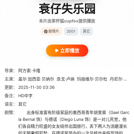
衰仔失乐园
本片由茶杯狐cupfox提供播放
剧情片
2001
其它
立即播放
导演：
阿方索·卡隆
主演：
盖尔·加西亚·贝纳尔
迭戈·卢纳
玛丽维尔·贝尔杜
丹尼尔·希梅内斯·卡乔
更新：
2025-11-30 03:36
备注：
HD中字
语言：
其它
剧情：
出身标准富有阶级家庭的墨西哥青年胡里奥（Gael Garc
ía Bernal 饰）与德诺（Diego Luna 饰）是一对儿死党，他
们各自精力旺盛的女友结伴出国旅行，丢下两人为消磨漫长
的无聊暑假犯愁。在德诺家举办的一次总统也亲临现场的...