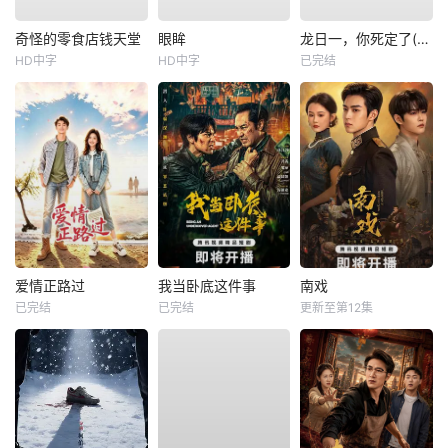
奇怪的零食店钱天堂
眼眸
龙日一，你死定了(短剧)
HD中字
HD中字
已完结
爱情正路过
我当卧底这件事
南戏
已完结
已完结
更新至第12集