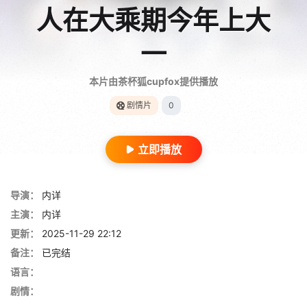
人在大乘期今年上大
一
本片由茶杯狐cupfox提供播放
剧情片
0
立即播放
导演：
内详
主演：
内详
更新：
2025-11-29 22:12
备注：
已完结
语言：
剧情：