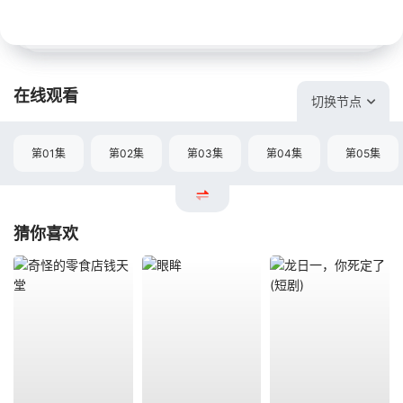
在线观看
切换节点
第01集
第02集
第03集
第04集
第05集
猜你喜欢