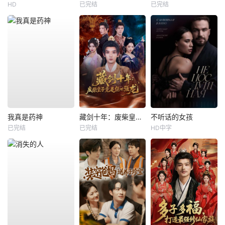
HD
已完结
已完结
我真是药神
藏剑十年：废柴皇子竟是绝世强龙
不听话的女孩
已完结
已完结
HD中字