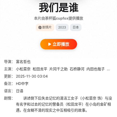
我们是谁
本片由茶杯狐cupfox提供播放
剧情片
2023
日本
立即播放
导演：
富名哲也
主演：
小松菜奈
松田龙平
片冈千之助
石桥静河
内田也哉子
森山
更新：
2025-11-30 03:04
备注：
HD中字
语言：
日语
剧情：
讲述倒下后失去记忆的清洁工女子（小松菜奈 饰）与没
有名字和过去的记忆的警备员（松田龙平）在小岛的金矿相
遇，在含糊不清的现实之中互相吸引的故事。