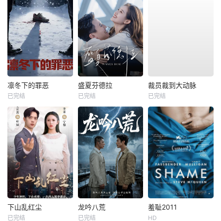
凛冬下的罪恶
盛夏芬德拉
裁员裁到大动脉
已完结
已完结
已完结
下山乱红尘
龙吟八荒
羞耻2011
已完结
已完结
HD