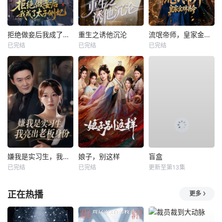
拒绝做妾后我成了太子侧妃
重生之诱他沉沦
流氓帝师，皇家金牌县令
已完结
已完结
已完结
嫌我是实习生，我亮出老板身份
娘子，别这样
盲盒
已完结
已完结
更新至第13集
正在热播
更多