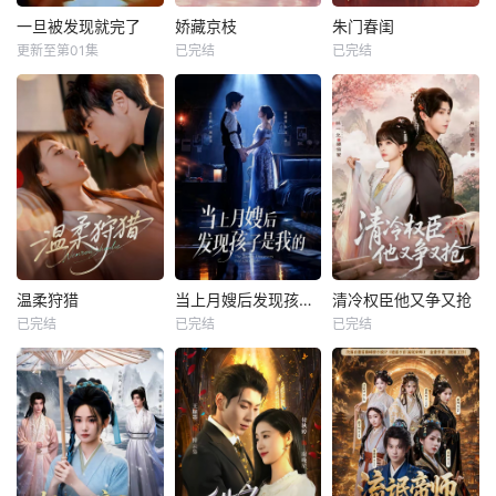
一旦被发现就完了
娇藏京枝
朱门春闺
更新至第01集
已完结
已完结
温柔狩猎
当上月嫂后发现孩子是我的
清冷权臣他又争又抢
已完结
已完结
已完结