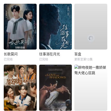
长歌莫问
往事溺在月光
盲盒
已完结
已完结
更新至第13集