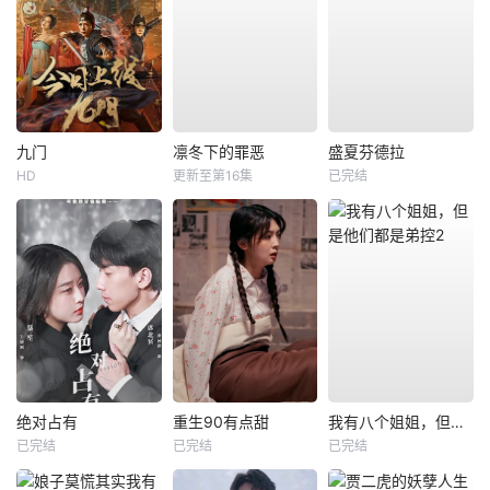
九门
凛冬下的罪恶
盛夏芬德拉
HD
更新至第16集
已完结
绝对占有
重生90有点甜
我有八个姐姐，但是他们都是弟控2
已完结
已完结
已完结