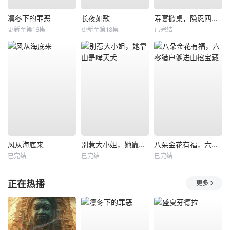
凛冬下的罪恶
长夜如歌
寿宴掀桌，隐忍四年我封神
更新至第16集
更新至第18集
已完结
风从海底来
别惹大小姐，她靠山是哮天犬
八朵金花有福，六零猎户爹进山挖宝藏
已完结
已完结
已完结
正在热播
更多