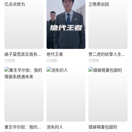
娘子莫慌其实我有亿点点修为
绝代王者
贾二虎的妖孽人生之皓男出狱
已完结
已完结
已完结
重生华尔街：我的情报系统通未来
消失的人
错嫁萌妻包甜的