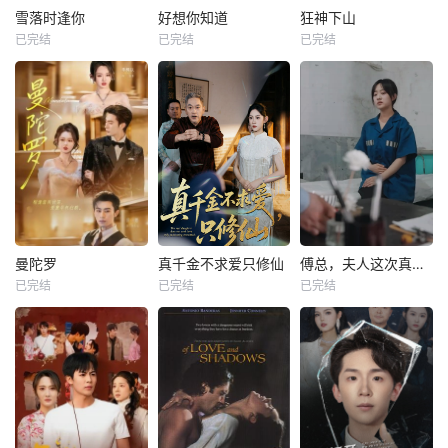
雪落时逢你
好想你知道
狂神下山
已完结
已完结
已完结
曼陀罗
真千金不求爱只修仙
傅总，夫人这次真的死了
已完结
已完结
已完结