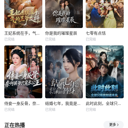
王妃系统在手，气的王爷发抖
你是我的璀璨星辰
七零有点恬
已完结
已完结
已完结
侍妾一身反骨，奈何侯爷只宠长公主
结婚七年，我竟是老公小青梅的替身
此时此刻，全球只有我知道未来
已完结
已完结
已完结
正在热播
更多