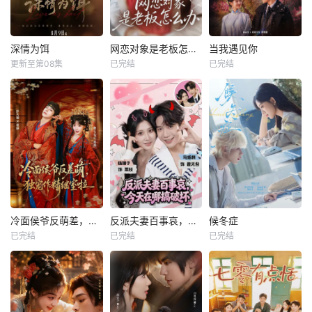
深情为饵
网恋对象是老板怎么办
当我遇见你
更新至第08集
已完结
已完结
冷面侯爷反萌差，独宠作精继室啦
反派夫妻百事哀，今天在哪搞破坏
候冬症
已完结
已完结
已完结