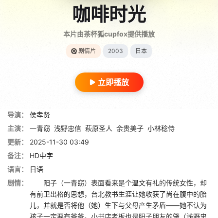
咖啡时光
本片由茶杯狐cupfox提供播放
剧情片
2003
日本
立即播放
导演：
侯孝贤
主演：
一青窈
浅野忠信
萩原圣人
余贵美子
小林稔侍
更新：
2025-11-30 03:49
备注：
HD中字
语言：
日语
剧情：
阳子（一青窈）表面看来是个温文有礼的传统女性，却
有前卫出格的思想，台北教书生涯让她收获了尚在腹中的胎
儿，并就是否将他（她）生下与父母产生矛盾——她不认为
孩子一定要有爸爸。小书店老板也是阳子朋友的肇（浅野忠