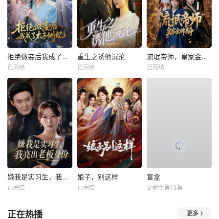
拒绝做妾后我成了太子侧妃
重生之诱他沉沦
流氓帝师，皇家金牌县令
已完结
已完结
已完结
嫌我是实习生，我亮出老板身份
娘子，别这样
盲盒
已完结
已完结
更新至第13集
正在热播
更多