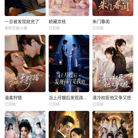
一旦被发现就完了
娇藏京枝
朱门春闺
更新至第01集
已完结
已完结
温柔狩猎
当上月嫂后发现孩子是我的
清冷权臣他又争又抢
已完结
已完结
已完结