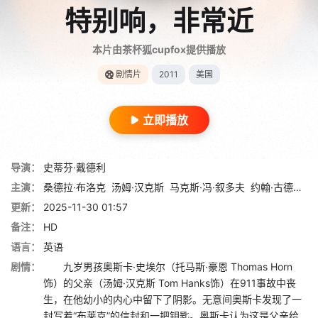
特别响，非常近
本片由茶杯狐cupfox提供播放
剧情片
2011
美国
立即播放
导演：
史蒂芬·戴德利
主演：
桑德拉·布洛克
汤姆·汉克斯
马克斯·冯·叙多夫
约翰·古德曼
维
更新：
2025-11-30 01:57
备注：
HD
语言：
英语
剧情：
九岁男孩奥斯卡·史埃尔（托马斯·豪恩 Thomas Horn
饰）的父亲（汤姆·汉克斯 Tom Hanks饰）在911事故中丧
生，在他幼小的内心中留下了阴影。无意间奥斯卡发现了一
封写着“布莱克”的信封和一把钥匙。奥斯卡认为这是父亲给