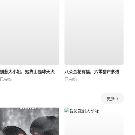
别惹大小姐，她靠山是哮天犬
八朵金花有福，六零猎户爹进山挖宝藏
已完结
已完结
更多