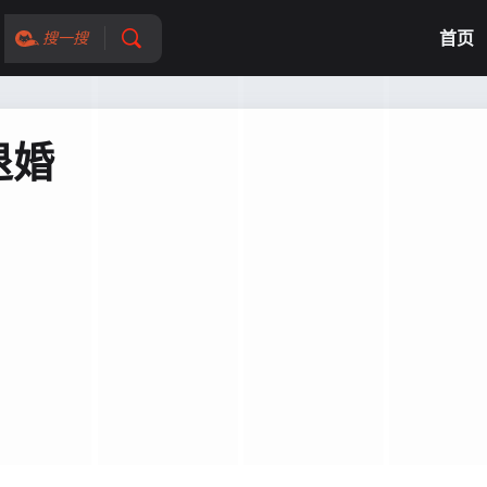
首页
搜一搜
退婚