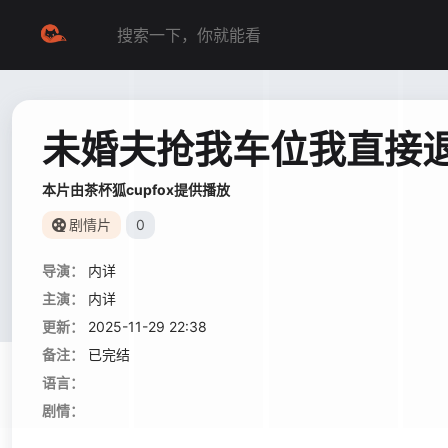
未婚夫抢我车位我直接
本片由茶杯狐cupfox提供播放
剧情片
0
导演：
内详
主演：
内详
更新：
2025-11-29 22:38
备注：
已完结
语言：
剧情：