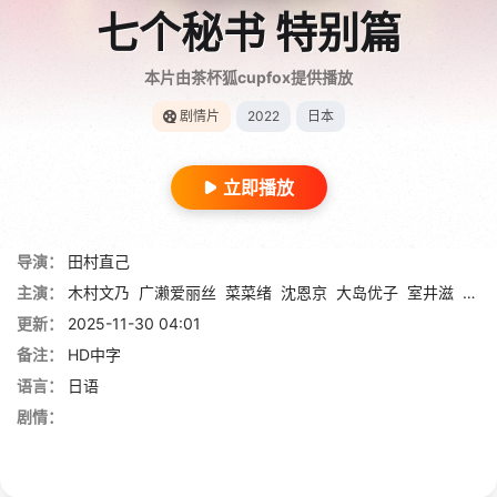
七个秘书 特别篇
本片由茶杯狐cupfox提供播放
剧情片
2022
日本
立即播放
导演：
田村直己
主演：
木村文乃
广濑爱丽丝
菜菜绪
沈恩京
大岛优子
室井滋
江口
更新：
2025-11-30 04:01
备注：
HD中字
语言：
日语
剧情：