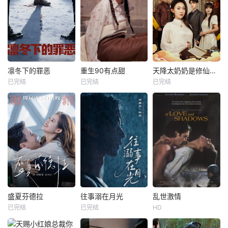
凛冬下的罪恶
重生90有点甜
天降太奶奶是修仙老祖
已完结
已完结
已完结
盛夏芬德拉
往事溺在月光
乱世激情
已完结
已完结
HD