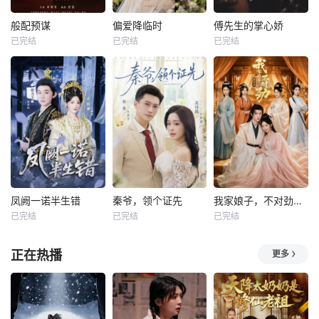
般配预谋
偏爱降临时
傅先生的掌心娇
已完结
已完结
已完结
凤阙一诺半生错
秦爷，领个证先
我家娘子，不对劲第四季
已完结
已完结
已完结
正在热播
更多