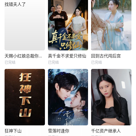
天赐小红娘总裁你找错夫人了
真千金不求爱只修仙
回到古代闯后宫
已完结
已完结
已完结
狂神下山
雪落时逢你
千亿资产继承人