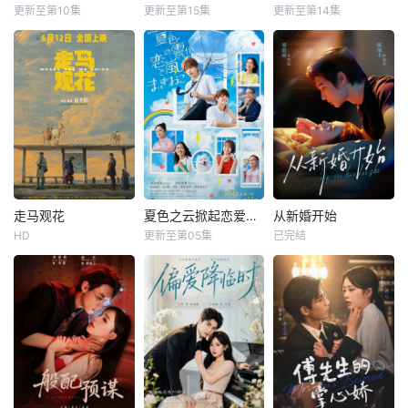
更新至第10集
更新至第15集
更新至第14集
走马观花
夏色之云掀起恋爱与风暴
从新婚开始
HD
更新至第05集
已完结