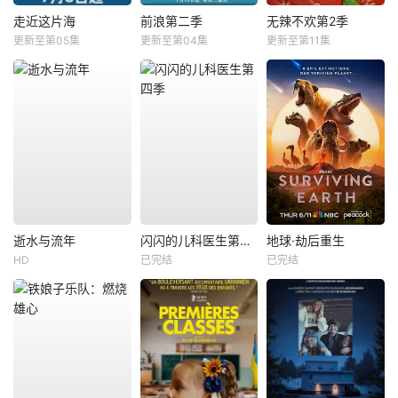
走近这片海
前浪第二季
无辣不欢第2季
更新至第05集
更新至第04集
更新至第11集
逝水与流年
闪闪的儿科医生第四季
地球·劫后重生
HD
已完结
已完结