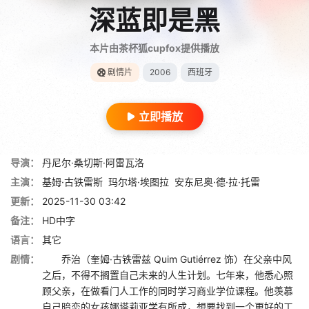
深蓝即是黑
本片由茶杯狐cupfox提供播放
剧情片
2006
西班牙
立即播放
导演：
丹尼尔·桑切斯·阿雷瓦洛
主演：
基姆·古铁雷斯
玛尔塔·埃图拉
安东尼奥·德·拉·托雷
更新：
2025-11-30 03:42
备注：
HD中字
语言：
其它
剧情：
乔治（奎姆·古铁雷兹 Quim Gutiérrez 饰）在父亲中风
之后，不得不搁置自己未来的人生计划。七年来，他悉心照
顾父亲，在做看门人工作的同时学习商业学位课程。他羡慕
自己暗恋的女孩娜塔莉亚学有所成，想要找到一个更好的工