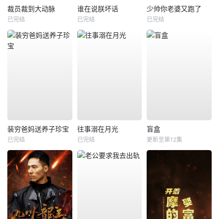
裁员裁到大动脉
谁在说朕坏话
少帅你老婆又跑了
已完结
已完结
已完结
装穷爸妈送养子珍宝
往事溺在月光
盲盒
已完结
已完结
更新至第12集