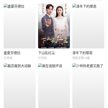
盛夏芬德拉
下山乱红尘
凛冬下的罪恶
已完结
已完结
更新至第16集