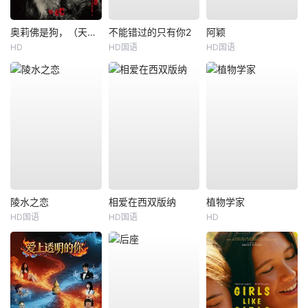
奥莉佛是狗，（天哪！！）这家伙电影版
不能错过的只有你2
阿颖
HD
HD国语
HD国语
陵水之恋
相爱在西双版纳
植物学家
HD国语
HD国语
HD