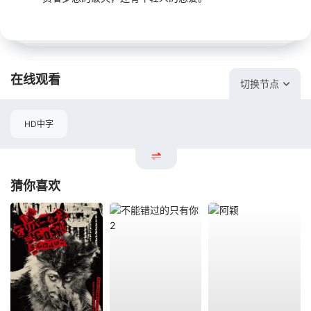
在线观看
切换节点
HD中字
猜你喜欢