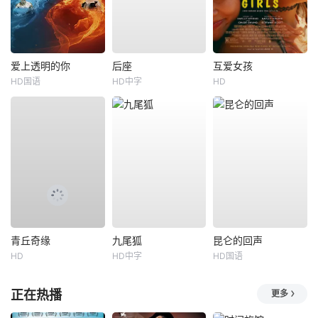
爱上透明的你
后座
互爱女孩
HD国语
HD中字
HD
青丘奇缘
九尾狐
昆仑的回声
HD
HD中字
HD国语
正在热播
更多