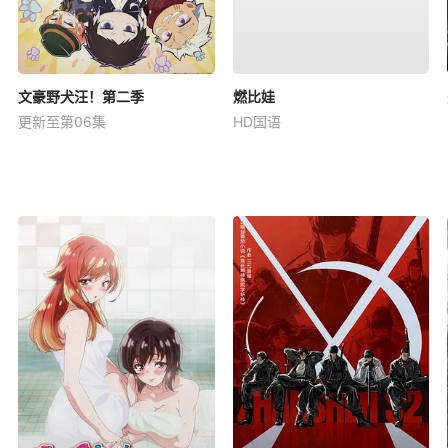
文豪野犬汪！第二季
燃比娃
更新至第06集
HD国语