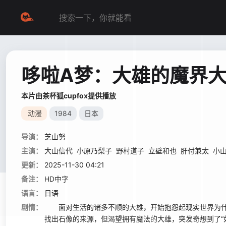
哆啦A梦：大雄的魔界
本片由茶杯狐cupfox提供播放
动漫
1984
日本
导演：
芝山努
主演：
大山信代
小原乃梨子
野村道子
立壁和也
肝付兼太
小
更新：
2025-11-30 04:21
备注：
HD中字
语言：
日语
剧情：
面对生活的诸多不顺的大雄，开始抱怨起现实世界为什么
找出石像的来源，但渴望拥有魔法的大雄，突发奇想到了“如