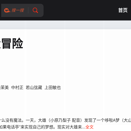
首页
搜一搜
大冒险
山茉美
中村正
若山弦藏
上田敏也
没有魔法。一天，大雄（小原乃梨子 配音）发现了一个哆啦A梦（大山
果电话亭”来实现自己的梦想。现实对大雄来...
全文