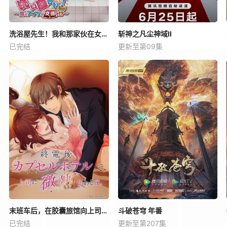
洗浴屋先生！我和那家伙在女浴池！？
斩神之凡尘神域Ⅱ
已完结
更新至第09集
末班车后，在胶囊旅馆向上司传递微热的夜晚
斗破苍穹 年番
已完结
更新至第207集