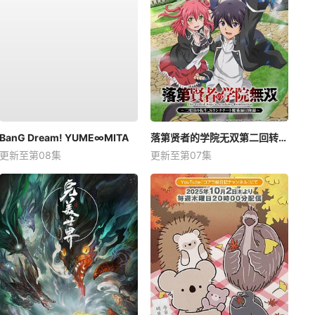
BanG Dream! YUME∞MITA
落第贤者的学院无双第二回转生，S等级作弊魔术师冒险记
更新至第08集
更新至第07集