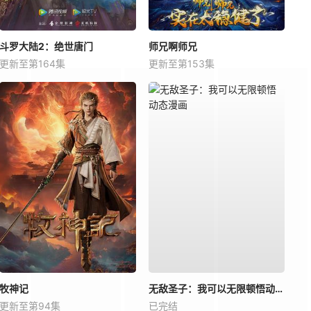
斗罗大陆2：绝世唐门
师兄啊师兄
更新至第164集
更新至第153集
牧神记
无敌圣子：我可以无限顿悟动态漫画
更新至第94集
已完结