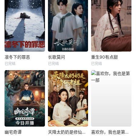
凛冬下的罪恶
长歌莫问
重生90有点甜
已完结
已完结
已完结
幽宅奇谭
天降太奶奶是修仙老祖
喜欢你，我也是第一部