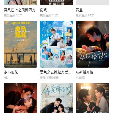
吾凰在上之凤御四方
南戏
盲盒
更新至第10集
更新至第15集
更新至第14集
走马观花
夏色之云掀起恋爱与风暴
从新婚开始
HD
更新至第05集
已完结