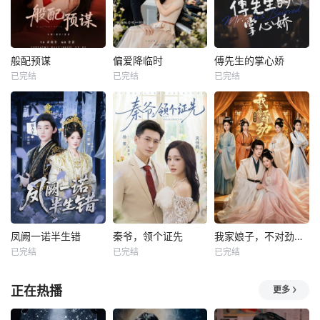
般配预谋
偏爱降临时
傅先生的掌心娇
已完结
已完结
已完结
凤阙一诺半生错
秦爷，领个证先
我家娘子，不对劲第四季
已完结
已完结
已完结
正在热播
更多