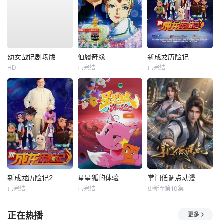
幼女战记剧场版
仙履奇缘
新成龙历险记
HD
已完结
已完结
新成龙历险记2
星星狐的体验
掌门低调点动漫
已完结
已完结
更新至第10集
正在热播
更多