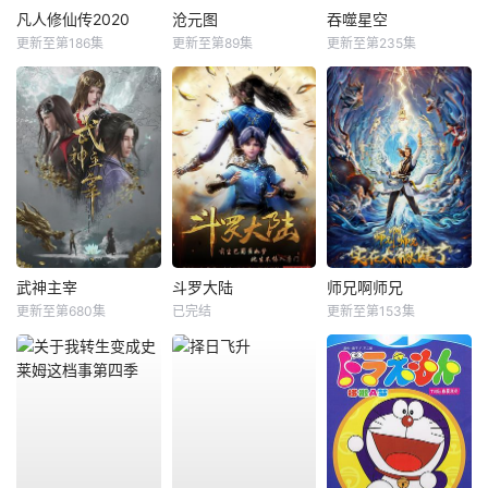
凡人修仙传2020
沧元图
吞噬星空
更新至第186集
更新至第89集
更新至第235集
武神主宰
斗罗大陆
师兄啊师兄
更新至第680集
已完结
更新至第153集