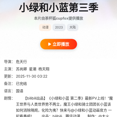
小绿和小蓝第三季
本片由茶杯狐cupfox提供播放
动漫
2023
大陆
立即播放
导演：
危天行
主演：
苏尚卿
星潮
杨天翔
更新：
2025-11-30 03:22
备注：
已完结
语言：
国语
剧情：
【bilibili出品】《小绿和小蓝 第二季》最新PV上线！“魔
王世界与人类世界势不两立，魔王小绿和骑士团团长小蓝该
如何消除隔阂，化险为夷？快来与@小绿和小蓝动画官方 一
起看番吧！ 出品：bilibili、腾讯动漫 制作：@大火