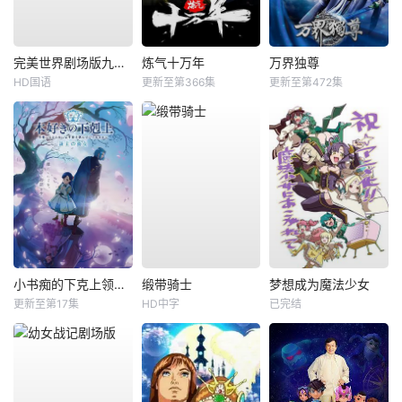
完美世界剧场版九劫焚天
炼气十万年
万界独尊
HD国语
更新至第366集
更新至第472集
小书痴的下克上领主的养女
缎带骑士
梦想成为魔法少女
更新至第17集
HD中字
已完结