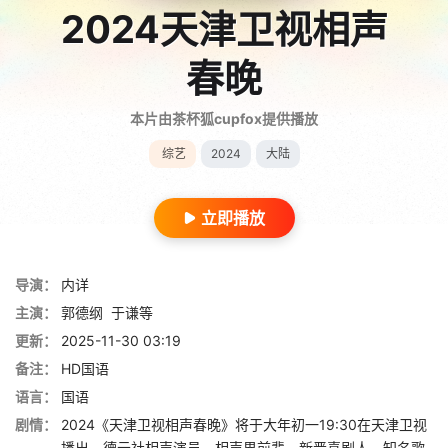
2024天津卫视相声
春晚
本片由茶杯狐cupfox提供播放
综艺
2024
大陆
立即播放
导演：
内详
主演：
郭德纲
于谦等
更新：
2025-11-30 03:19
备注：
HD国语
语言：
国语
剧情：
2024《天津卫视相声春晚》将于大年初一19:30在天津卫视
播出，德云社相声演员、相声界前辈、新晋喜剧人、知名歌