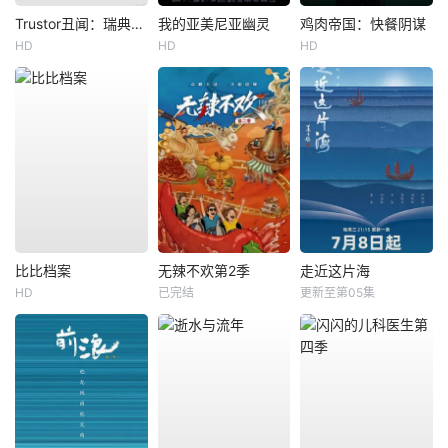
Trustor丑闻：瑞典金融案内幕
我的亚美尼亚幽灵
鸡肉帝国：快餐阴谋
HD
HD
HD
比比档案
无辣不欢第2季
走近这片海
HD
已完结
更新至第05集