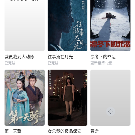
裁员裁到大动脉
往事溺在月光
凛冬下的罪恶
已完结
已完结
更新至第12集
第一天骄
女总裁的极品保安
盲盒