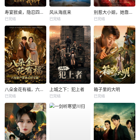
寿宴掀桌，隐忍四年我封神
风从海底来
别惹大小姐，她靠山是哮天犬
已完结
已完结
已完结
八朵金花有福，六零猎户爹进山挖宝藏
上城之下：犯上者
箱子里的大明
已完结
已完结
已完结