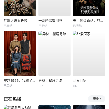
狂飙之浴血玫瑰
一剑听寒望川归
天生顶级命格，只想安稳度日
已完结
已完结
已完结
穿越1996，我成了我妈男闺蜜
异林：秘境寻踪
让爱回家
已完结
HD
HD
正在热播
更多