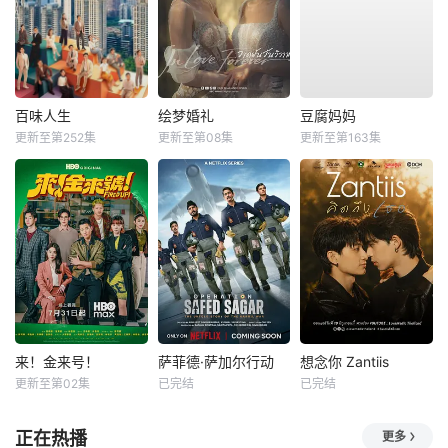
百味人生
绘梦婚礼
豆腐妈妈
更新至第252集
更新至第08集
更新至第163集
来！金来号！
萨菲德·萨加尔行动
想念你 Zantiis
更新至第02集
已完结
已完结
正在热播
更多