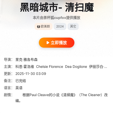
黑暗城市- 清扫魔
本片由茶杯狐cupfox提供播放
欧美剧
2024
其它
立即播放
导演：
里克·雅各布森
主演：
科恩·霍洛维
Chelsie Florence
Dea Doglione
伊丽莎白·霍桑
更新：
2025-11-30 03:09
备注：
已完结
语言：
英语
剧情：
根据Paul Cleave的小说《清掃魔》（The Cleaner）改
编。