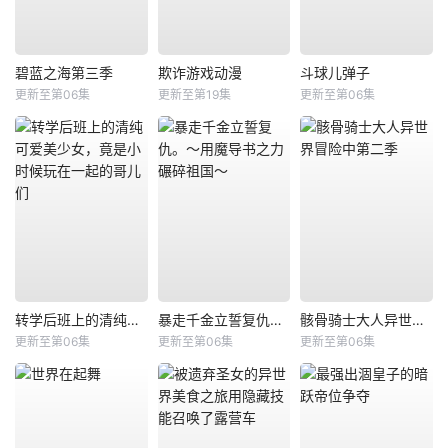
碧蓝之海第三季
欺诈游戏动漫
斗球儿弹子
更新至第06集
更新至第19集
更新至第06集
转学后班上的清纯可爱美少女，竟是小时候玩在一起的哥儿们
暴走千金立誓复仇。～用魔导书之力碾碎祖国～
骸骨骑士大人异世界冒险中第二季
更新至第06集
更新至第06集
更新至第06集