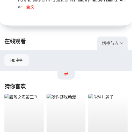
ac...
全文
在线观看
切换节点
HD中字
猜你喜欢