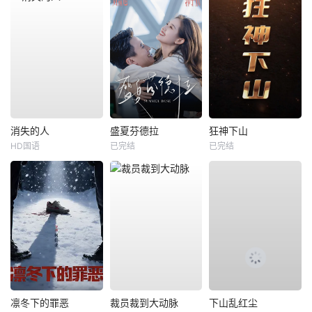
消失的人
盛夏芬德拉
狂神下山
HD国语
已完结
已完结
凛冬下的罪恶
裁员裁到大动脉
下山乱红尘