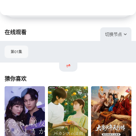
在线观看
切换节点
第01集
猜你喜欢