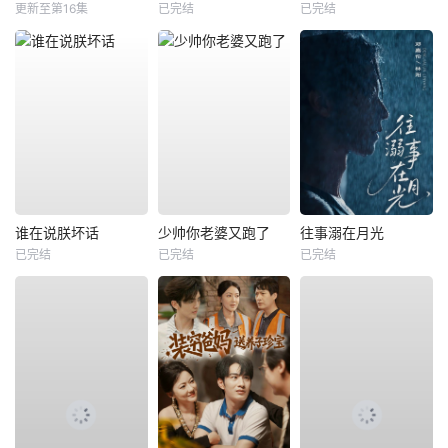
更新至第16集
已完结
已完结
谁在说朕坏话
少帅你老婆又跑了
往事溺在月光
已完结
已完结
已完结