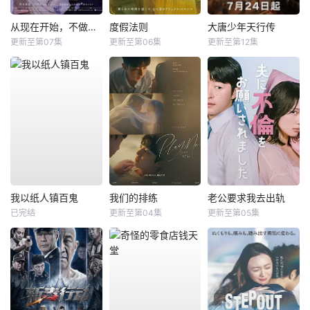
从现在开始，不做朋友了吧。
度假法则
大唐少年天行传
更新至第07集
更新至第06集
更新至第12集
我以纸人镇百鬼
我们的排练
老公要求我去出轨
已完结
更新至第04集
更新至第05集