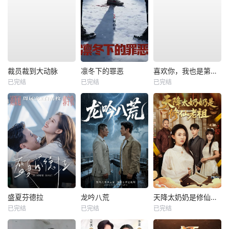
裁员裁到大动脉
凛冬下的罪恶
喜欢你，我也是第一部
已完结
已完结
已完结
盛夏芬德拉
龙吟八荒
天降太奶奶是修仙老祖
已完结
已完结
已完结