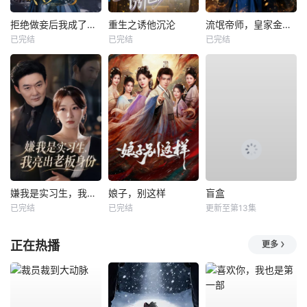
拒绝做妾后我成了太子侧妃
重生之诱他沉沦
流氓帝师，皇家金牌县令
已完结
已完结
已完结
嫌我是实习生，我亮出老板身份
娘子，别这样
盲盒
已完结
已完结
更新至第13集
正在热播
更多