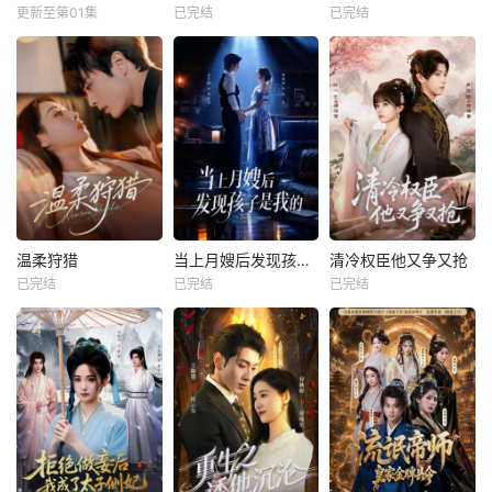
更新至第01集
已完结
已完结
温柔狩猎
当上月嫂后发现孩子是我的
清冷权臣他又争又抢
已完结
已完结
已完结