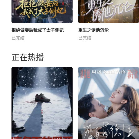
拒绝做妾后我成了太子侧妃
重生之诱他沉沦
已完结
已完结
正在热播