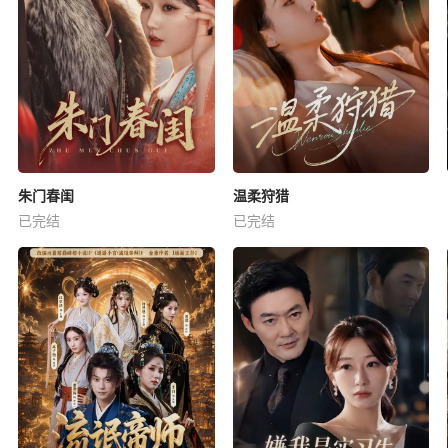
朱门春闺
温柔狩猎
已完结
已完结