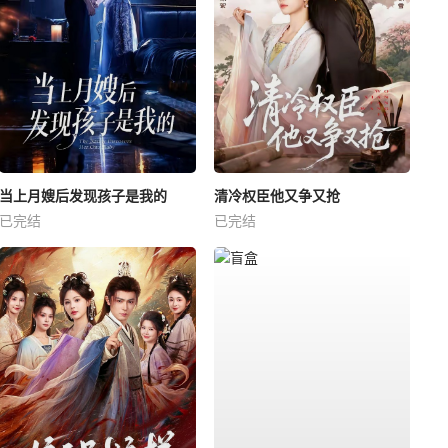
当上月嫂后发现孩子是我的
清冷权臣他又争又抢
已完结
已完结