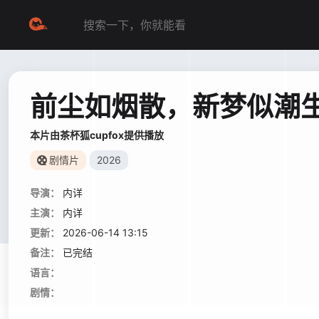
前尘如烟散，新梦似潮
本片由茶杯狐cupfox提供播放
剧情片
2026
导演：
内详
主演：
内详
更新：
2026-06-14 13:15
备注：
已完结
语言：
剧情：