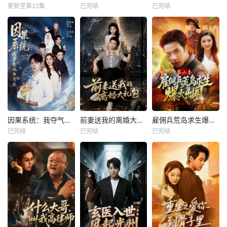
更新至第22集
已完结
已完结
因果系统：我夺气运救苍生
前妻送我的离婚大礼包
雇佣兵荒岛求生爆火出圈第二季
已完结
已完结
已完结