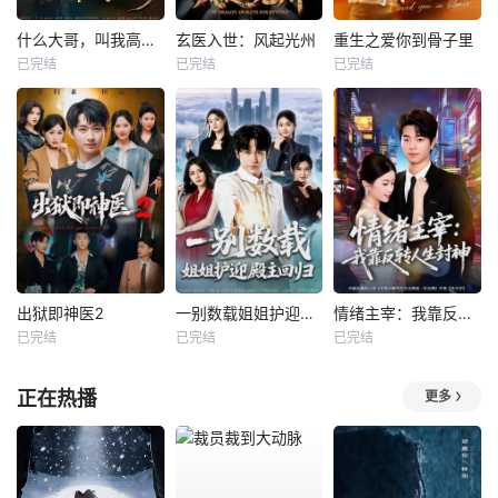
什么大哥，叫我高律师
玄医入世：风起光州
重生之爱你到骨子里
已完结
已完结
已完结
出狱即神医2
一别数载姐姐护迎殿主回归
情绪主宰：我靠反转人生封神
已完结
已完结
已完结
正在热播
更多