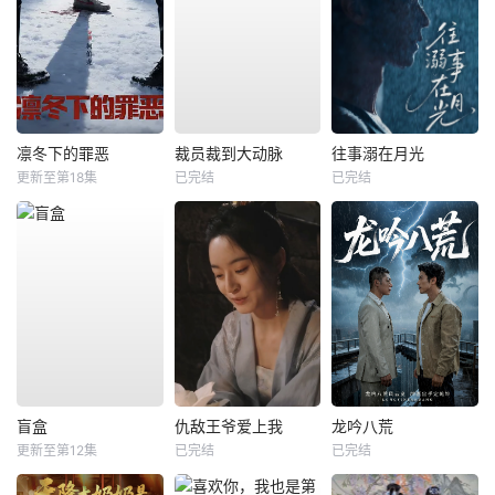
凛冬下的罪恶
裁员裁到大动脉
往事溺在月光
更新至第18集
已完结
已完结
盲盒
仇敌王爷爱上我
龙吟八荒
更新至第12集
已完结
已完结